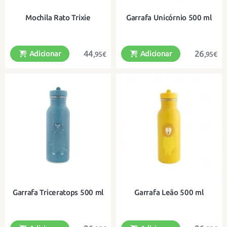
Mochila Rato Trixie
Garrafa Unicórnio 500 ml
44
26
Adicionar
Adicionar
,95€
,95€
Uma divertida mochila de algodão
Garrafa de 500 ml
orgânico para os mais pequenos
Garrafa Triceratops 500 ml
Garrafa Leão 500 ml