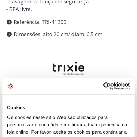
- Lavagem da louça em segurança.
- BPA livre.
Referência: TRI-41209
Dimensões: alto 20 cm/ diám. 6,5 cm
Sobre
Trixie Baby
Mochilas alegres caracterizadas por animais
engraçados, feitas com algodão orgânico, ideais
Cookies
para o viveiro ou para sair para passear com eles.
Os cookies neste sítio Web são utilizados para
Descubra a louça de mesa de bambu perfeita para
personalizar o conteúdo e melhorar a tua experiência na
as refeições dos pequenos.
loja online. Por favor, aceita os cookies para continuar a