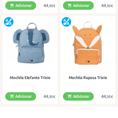
44
44
Adicionar
Adicionar
,95€
,95€
Uma divertida mochila de algodão
Uma divertida mochila de algodão
orgânico para os mais pequenos
orgânico para os mais pequenos
Mochila Elefante Trixie
Mochila Raposa Trixie
44
44
Adicionar
Adicionar
,95€
,95€