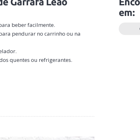
de Garrafa Leão
Enco
em:
para beber facilmente.
 para pendurar no carrinho ou na
elador.
dos quentes ou refrigerantes.