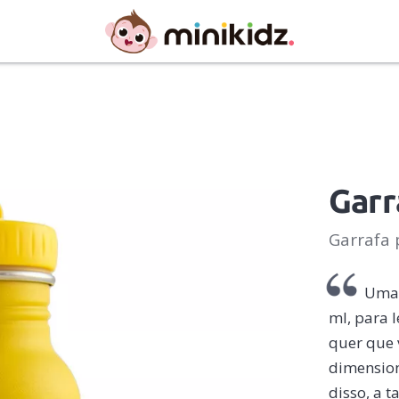
Garr
Garrafa 
Uma 
ml, para 
quer que 
dimensio
disso, a 