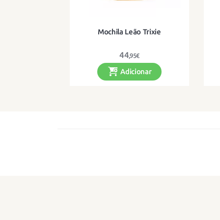
Mochila Leão Trixie
44
,95€
Adicionar
Uma divertida mochila de
Co
algodão orgânico para os mais
pequenos