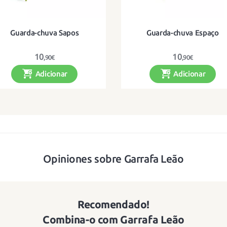
Guarda-chuva Sapos
Guarda-chuva Espaço
10
10
,90€
,90€
Adicionar
Adicionar
m superfície transparente e
Com superfície transparent
ilustrações divertidas
ilustrações divertidas
Opiniones sobre Garrafa Leão
Recomendado!
Combina-o com Garrafa Leão