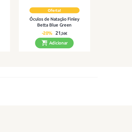
Óculos de Natação Finley
Betta Blue Green
21
-20%
,56€
Adicionar
e e
Ideal para mergulhar na praia
ou na piscina da forma mais
fixe!