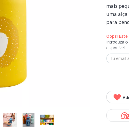
mais pequ
uma alça 
para pend
Oops! Este 
Introduza o
disponível:
Adi