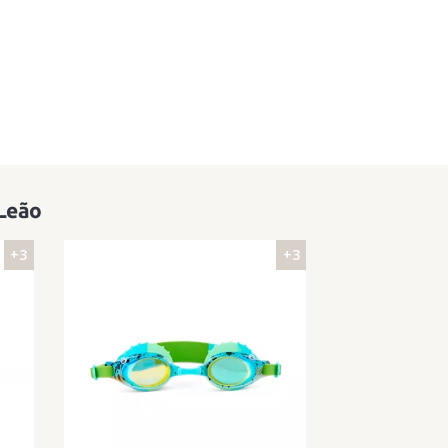
 Leão
+3
+3