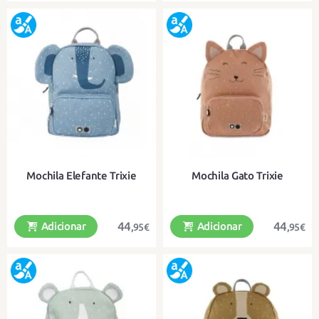
Uma mochila divertida em algodão
Uma divertida mochila de algodão
orgânico para os mais pequenos
orgânico para os mais pequenos
Mochila Elefante Trixie
Mochila Gato Trixie
44
44
Adicionar
Adicionar
,95€
,95€
Uma divertida mochila de algodão
Uma mochila divertida em algodão
orgânico para os mais pequenos
orgânico para os mais pequenos