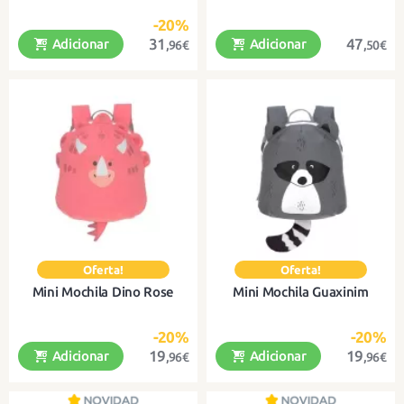
-20%
31
47
Adicionar
Adicionar
,96€
,50€
Mochila A5 divertida com alças
Uma carteira divertida e prática
ajustáveis
com espaço para uma pasta A4.
Mini Mochila Dino Rose
Mini Mochila Guaxinim
-20%
-20%
19
19
Adicionar
Adicionar
,96€
,96€