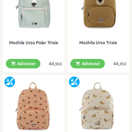
Mochila Urso Polar Trixie
Mochila Urso Trixie
44
44
Adicionar
Adicionar
,95€
,95€
Uma divertida mochila de algodão
Uma mochila divertida em algodão
orgânico para os mais pequenos
orgânico para os mais pequenos