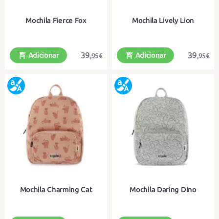
Mochila Fierce Fox
Mochila Lively Lion
39
39
Adicionar
Adicionar
,95€
,95€
Uma bonita mochila para a escola e
Uma bonita mochila para a escola e
para todas as aventuras.
para todas as aventuras.
Mochila Charming Cat
Mochila Daring Dino