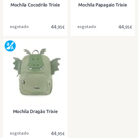
Mochila Cocodrilo Trixie
Mochila Papagaio Trixie
44
44
,95€
,95€
Uma mochila divertida em algodão
Uma mochila divertida em algodão
orgânico para os mais pequenos
orgânico para os mais pequenos
Mochila Dragão Trixie
44
,95€