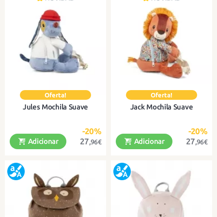
Ideal para crianças a partir dos 2
Ideal para crianças a partir dos 2
anos
anos
Jules Mochila Suave
Jack Mochila Suave
-20%
-20%
27
27
Adicionar
Adicionar
,96€
,96€
Com alças ajustáveis e faixa
Com alças ajustáveis e faixa
peitoral para maior conforto
peitoral para maior conforto