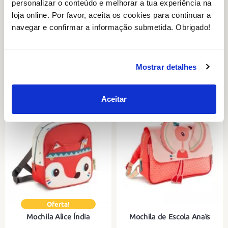
personalizar o conteúdo e melhorar a tua experiência na
loja online. Por favor, aceita os cookies para continuar a
navegar e confirmar a informação submetida. Obrigado!
Mochila Tecido Pequena
Mochila de Escola Alice
Magical Forest
Índia
-10%
-20%
Mostrar detalhes
20
38
Adicionar
Adicionar
,66€
€
Aceitar
Uma pequena mochila ideal para
Uma carteira divertida e prática
levar para o jardim de infância ou
com espaço para uma pasta A4.
para a creche.
Mochila Alice Índia
Mochila de Escola Anaïs