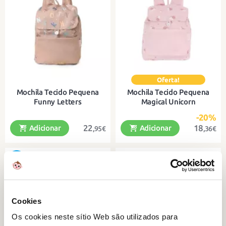
Com um grande bolso interior para
Com vários compartimentos e alças
transportar tudo o que precisa no
ajustáveis para maior conforto
seu dia a dia.
Mochila Tecido Pequena
Mochila Tecido Pequena
Funny Letters
Magical Unicorn
-20%
22
18
Adicionar
Adicionar
,95€
,36€
Uma pequena mochila ideal para
Uma pequena mochila ideal para
levar para a creche ou jardim de
levar para a creche ou jardim de
infância.
infância.
Cookies
Os cookies neste sítio Web são utilizados para