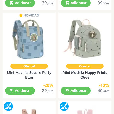
39
39
Adicionar
Adicionar
,95€
,95€
Uma bonita mochila para a escola e
Uma bonita mochila para a escola e
para todas as aventuras.
para todas as aventuras.
Mini Mochila Square Party
Mini Mochila Happy Prints
Blue
Olive
-20%
-10%
29
40
Adicionar
Adicionar
,56€
,46€