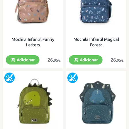
Mochila Infantil Funny
Mochila Infantil Magical
Letters
Forest
26
26
Adicionar
Adicionar
,95€
,95€
Uma pequena mochila ideal para
Uma pequena mochila ideal para
levar para o jardim de infância ou
levar para o jardim de infância ou
para a creche.
para a creche.