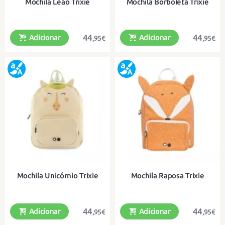
Mochila Leão Trixie
Mochila Borboleta Trixie
44
44
Adicionar
Adicionar
,95€
,95€
Uma divertida mochila de algodão
Uma mochila divertida em algodão
orgânico para os mais pequenos
orgânico para os mais pequenos
Mochila Unicórnio Trixie
Mochila Raposa Trixie
44
44
Adicionar
Adicionar
,95€
,95€