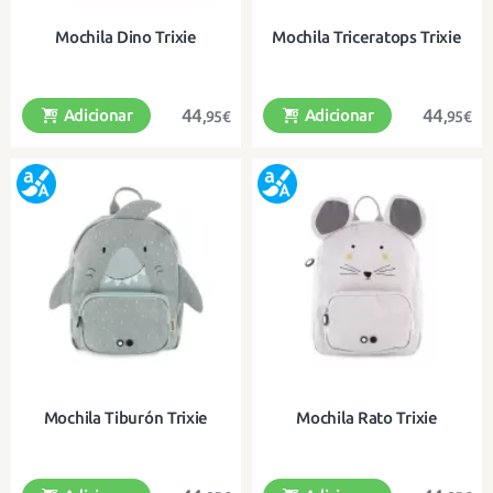
Mochila Dino Trixie
Mochila Triceratops Trixie
44
44
Adicionar
Adicionar
,95€
,95€
Uma divertida mochila de algodão
Uma mochila divertida em algodão
orgânico para os mais pequenos
orgânico para os mais pequenos
Mochila Tiburón Trixie
Mochila Rato Trixie