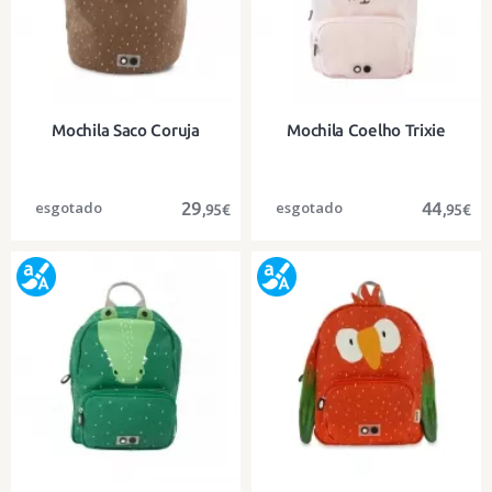
Mochila Saco Coruja
Mochila Coelho Trixie
29
44
,95€
,95€
Uma divertida mochila de saco de
Uma divertida mochila de algodão
algodão orgânico para os mais
orgânico para os mais pequenos
pequenos