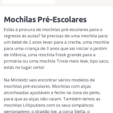
Mochilas Pré-Escolares
Uma mochila divertida em algodão
orgânico para os mais pequenos
Estás à procura de mochilas pré-escolares para o
regresso às aulas? Se precisas de uma mochila para
um bebé de 2 anos levar para a creche, uma mochila
para uma criança de 3 anos que vai iniciar o jardim
de infância, uma mochila Fresk grande para a
primária ou uma mochila Trixie mais leve, tipo saco,
estás no lugar certo!
Na Minikidz vais encontrar vários modelos de
mochilas pré-escolares. Mochilas com alças
alcochoadas ajustáveis e fecho na zona do peito,
para que as alças não caiam. Também temos as
mochilas Lilliputiens com os seus simpáticos
personagens: o dragão Joe, a corça Stella, o