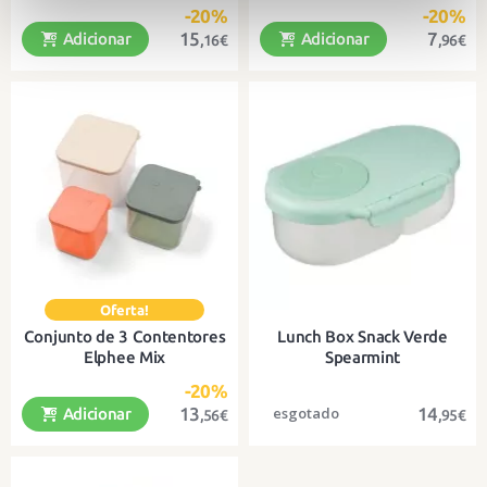
-20%
-20%
15
7
Adicionar
Adicionar
,16€
,96€
Uma lancheira robusta, prática e
Ideal para transportar
divertida
convenientemente snacks ou
líquidos
Conjunto de 3 Contentores
Lunch Box Snack Verde
Elphee Mix
Spearmint
-20%
13
14
Adicionar
,56€
,95€