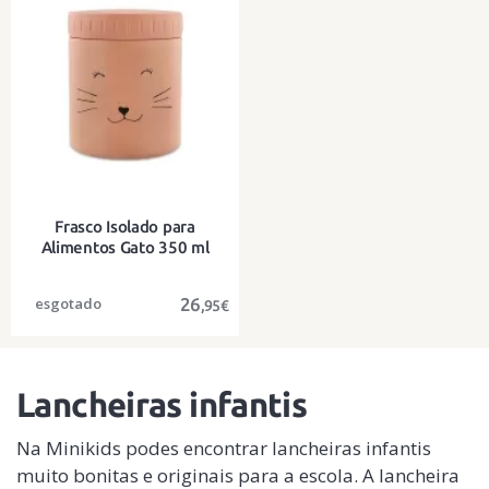
3 caixas de congelação,
Com dois compartimentos à prova
microondas e máquina de lavar
de fugas
louça
Frasco Isolado para
Alimentos Gato 350 ml
26
,95€
Lancheiras infantis
Mantém a temperatura durante
cerca de 6 horas
Na Minikids podes encontrar lancheiras infantis
muito bonitas e originais para a escola. A lancheira