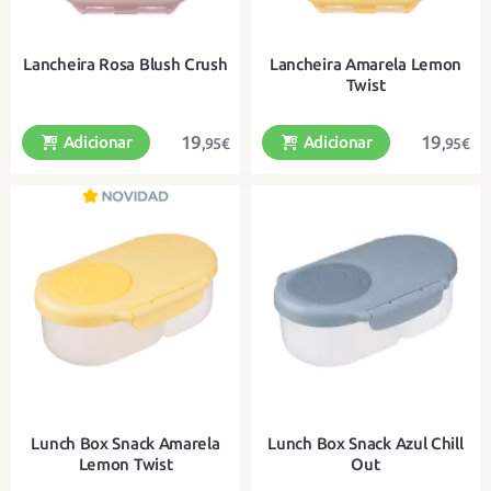
Lancheira Rosa Blush Crush
Lancheira Amarela Lemon
Twist
19
19
Adicionar
Adicionar
,95€
,95€
Com dois compartimentos à prova
Com dois compartimentos à prova
de fugas e um compartimento
de fugas e um compartimento
grande com divisória
grande com divisória
Lunch Box Snack Amarela
Lunch Box Snack Azul Chill
Lemon Twist
Out