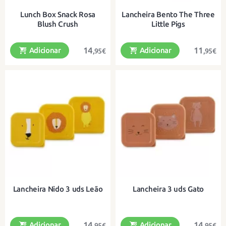
Lunch Box Snack Rosa
Lancheira Bento The Three
Blush Crush
Little Pigs
14
11
Adicionar
Adicionar
,95€
,95€
Com dois compartimentos à prova
Com tampa hermética, caixa com
de fugas
garfo e 4 fechos fáceis de abrir
para os mais pequenos.
Lancheira Nido 3 uds Leão
Lancheira 3 uds Gato
14
14
Adicionar
Adicionar
,95€
,95€