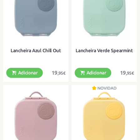
Lancheira Azul Chill Out
Lancheira Verde Spearmint
19
19
Adicionar
Adicionar
,95€
,95€
Com dois compartimentos à prova
Com dois compartimentos à prova
de fugas e um compartimento
de fugas e um compartimento
grande com divisória
grande com divisória