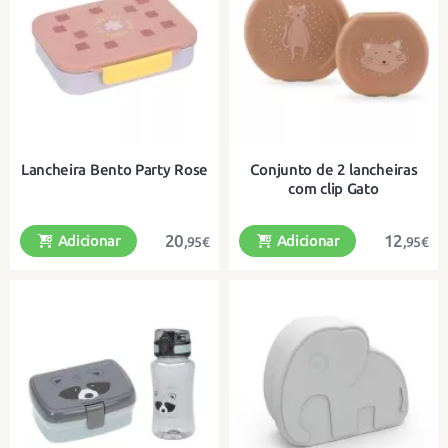
tamanhos diferentes
tamanhos diferentes
Lancheira Bento Party Rose
Conjunto de 2 lancheiras
com clip Gato
20
12
Adicionar
Adicionar
,95€
,95€
Com até 6 compartimentos flexíveis
Com 2 lancheiras coloridas fáceis
para uma refeição variada!
de abrir e fechar para as mãos dos
mais pequenos