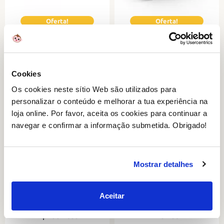
Pack Garrafa com Lancheira
Caixa de almoço Elefante
Guaxinim
Elphee Cinza
-20%
-20%
19
15
Adicionar
Adicionar
,96€
,16€
Cookies
Os cookies neste sítio Web são utilizados para
personalizar o conteúdo e melhorar a tua experiência na
loja online. Por favor, aceita os cookies para continuar a
Com garrafa de tritan e lancheira
Uma lancheira robusta, prática e
com separador
divertida
navegar e confirmar a informação submetida. Obrigado!
Mostrar detalhes
Aceitar
Caixa de almoço Elefante
Dispensador Duplo Ozzo
Elphee Rosa
Mamão