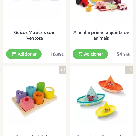
Guizos Musicais com
A minha primeira quinta de
Ventosa
animais
16
54
Adicionar
Adicionar
,95€
,95€
+1
+0
3 guizos e 3 sons diferentes!
Brincar à quinta com pequenos
animais de peluche