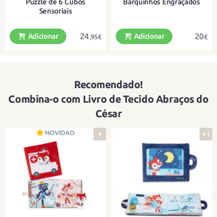
Puzzle de 6 Cubos
Barquinhos Engraçados
Sensoriais
24
20
Adicionar
Adicionar
,95€
€
Recomendado!
Com 6 blocos a explorar que
3 barcos em neoprene para brincar
despertarão todos os seus
na água
sentidos!
Combina-o com Livro de Tecido Abraços do
César
+
+1