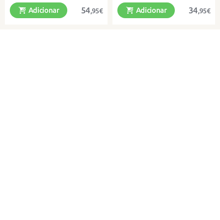
54
34
Adicionar
Adicionar
,95€
,95€
Brincar à quinta com pequenos
Três bonecos engraçados em um!
animais de peluche