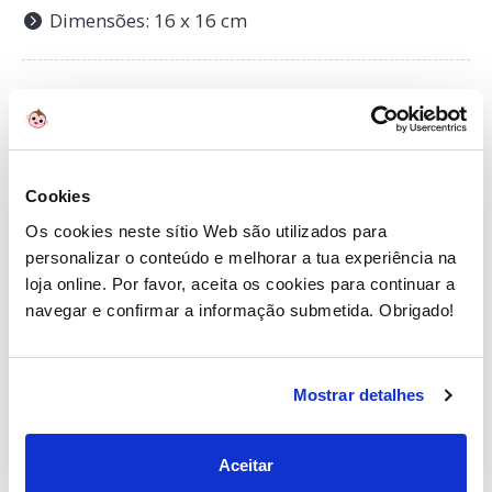
Dimensões: 16 x 16 cm
Cookies
Sobre
Lilliputiens
Os cookies neste sítio Web são utilizados para
Lilliputiens oferece uma colecção original de jogos,
personalizar o conteúdo e melhorar a tua experiência na
brinquedos e peluches com cores contemporâneas,
loja online. Por favor, aceita os cookies para continuar a
formas atractivas e materiais muito macios para
navegar e confirmar a informação submetida. Obrigado!
os mais pequenos. Os seus valores são a diversão,
a educação e o design.
Mostrar detalhes
Encontra semelhantes em:
Aceitar
Brinquedos para bebés