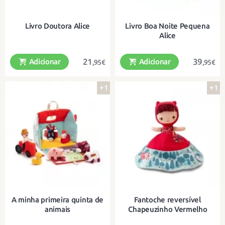
Livro Doutora Alice
Livro Boa Noite Pequena
Alice
21
39
Adicionar
Adicionar
,95€
,95€
+1
+1
Um livro cheio de actividades para
Um livro de actividades cheio de
conhecer o mundo dos médicos.
detalhes para brincar!
A minha primeira quinta de
Fantoche reversível
animais
Chapeuzinho Vermelho