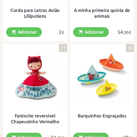
Corda para Letras Avião
A minha primeira quinta de
Lilliputiens
animais
2
54
Adicionar
Adicionar
€
,95€
+1
+0
Corda para letras de tecido
Brincar à quinta com pequenos
Lilliputiens
animais de peluche
Fantoche reversível
Barquinhos Engraçados
Chapeuzinho Vermelho