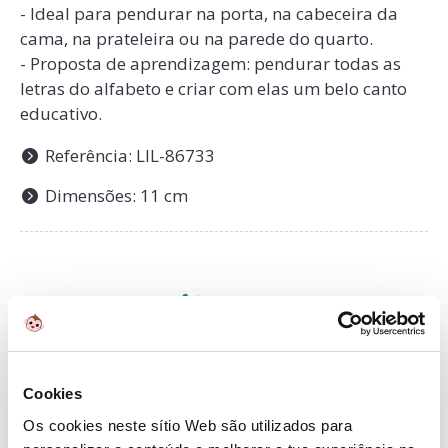
- Ideal para pendurar na porta, na cabeceira da
cama, na prateleira ou na parede do quarto.
- Proposta de aprendizagem: pendurar todas as
letras do alfabeto e criar com elas um belo canto
educativo.
Referência: LIL-86733
Dimensões: 11 cm
Sobre
Lilliputiens
Cookies
Lilliputiens oferece uma colecção original de jogos,
Os cookies neste sítio Web são utilizados para
brinquedos e peluches com cores contemporâneas,