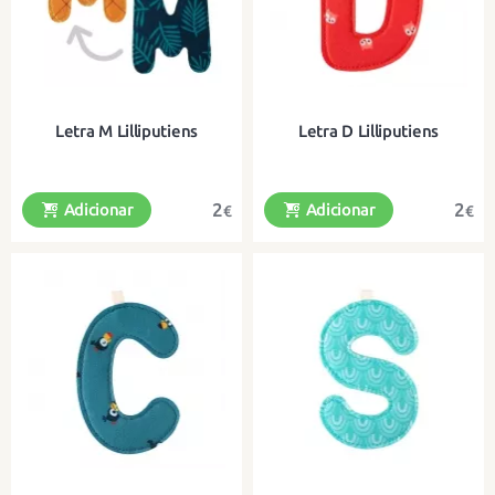
Letra M Lilliputiens
Letra D Lilliputiens
2
2
Adicionar
Adicionar
€
€
Uma bela carta de tecido para
Uma bela carta de tecido para
pendurar
pendurar