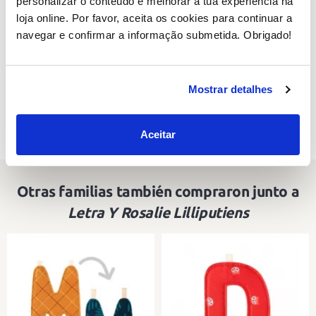
personalizar o conteúdo e melhorar a tua experiência na
formas atractivas e materiais muito macios para
loja online. Por favor, aceita os cookies para continuar a
os mais pequenos. Os seus valores são a diversão,
navegar e confirmar a informação submetida. Obrigado!
a educação e o design.
Encontra semelhantes em:
Mostrar detalhes
Letras Lilliputiens
Aceitar
Otras familias también compraron junto a
Letra Y Rosalie Lilliputiens