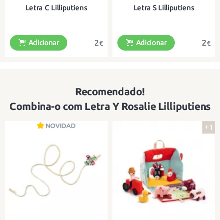
Letra C Lilliputiens
Letra S Lilliputiens
2
2
Adicionar
Adicionar
€
€
Recomendado!
Uma bela carta de tecido para
Uma bela carta de tecido para
pendurar
pendurar
Combina-o com Letra Y Rosalie Lilliputiens
+1