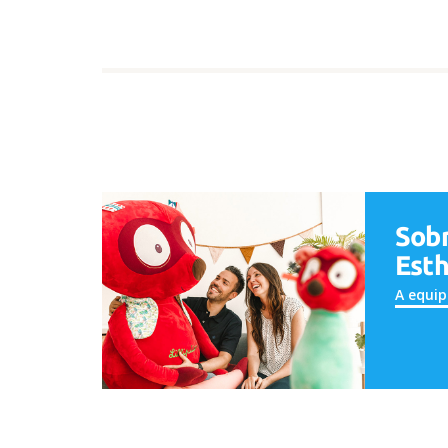
Sob
Esth
A equip