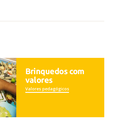
Brinquedos com
valores
Valores pedagógicos