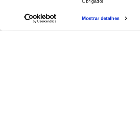
Obrigado!
Mostrar detalhes
Fica a conhecer-nos
Total
melhor::
Sobre nós
As nossas marcas
de crianças
Contacto