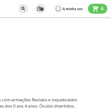
0
A minha conta
 com armações flexíveis e inquebráveis
s dos 0 aos 4 anos. Óculos divertidos,