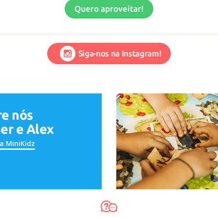
Quero aproveitar!
Siga-nos na Instagram!
re nós
er e Alex
a MiniKidz