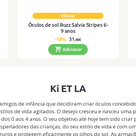
Óculos de sol Buzz Salvia Stripes 6-
9 anos
31
-10%
,46€
Adicionar
m
Óculos de sol flexíveis, duradouros e com
estilo para os pequenos aventureiros!
Ki ET LA
3 amigos de infância que decidiram criar óculos concebi
estilos de vida agitados. O desejo cresceu e nasceu uma
dos 0 aos 4 anos. O seu objetivo até hoje tem sido criar
 respeitadores das crianças, do seu estilo de vida e com 
guros e protegem eficazmente os olhos do sol. As armaçõe