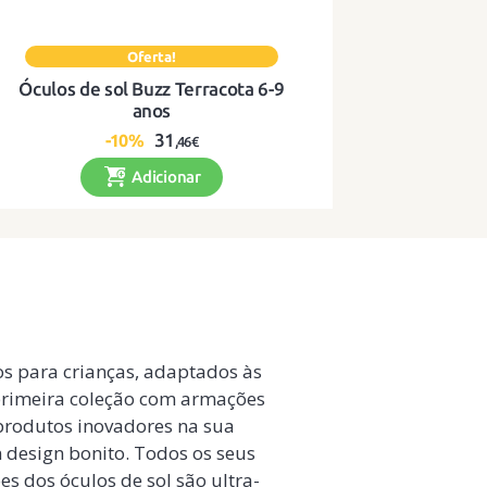
Óculos de sol Buzz Terracota 6-9
anos
31
-10%
,46€
Adicionar
Óculos de sol flexíveis, duradouros e com
estilo para os pequenos aventureiros!
dos para crianças, adaptados às
 primeira coleção com armações
 produtos inovadores na sua
um design bonito. Todos os seus
s dos óculos de sol são ultra-