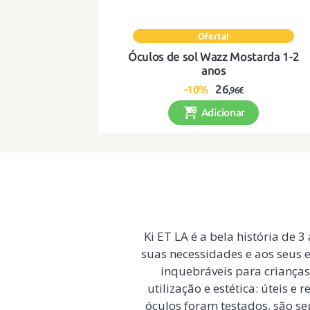
Óculos de sol Wazz Mostarda 1-2
anos
26
-10%
,96€
Adicionar
Óculos de sol flexíveis, duradouros e co
estilo para os pequenos aventureiros!
Ki ET LA é a bela história de 
suas necessidades e aos seus 
inquebráveis para crianças 
utilização e estética: úteis e
óculos foram testados, são se