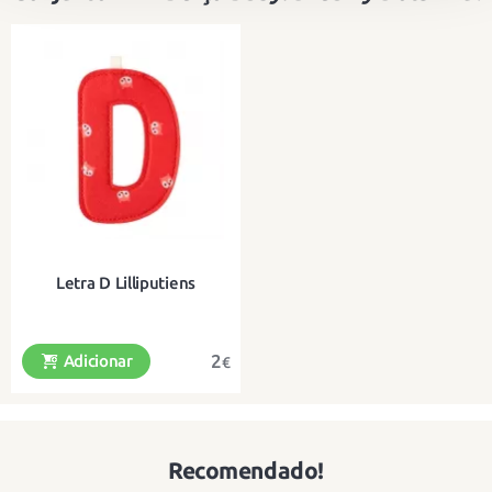
Letra D Lilliputiens
2
Adicionar
€
Recomendado!
Uma bela carta de tecido para
pendurar