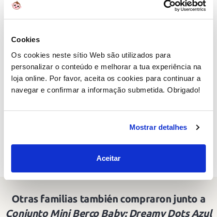
Cookies
Sobre
Done by Deer
Os cookies neste sítio Web são utilizados para
Produtos com um design nórdico e muito doce,
personalizar o conteúdo e melhorar a tua experiência na
que se adaptam facilmente à decoração da casa e
loja online. Por favor, aceita os cookies para continuar a
que são também muito úteis para os mais
navegar e confirmar a informação submetida. Obrigado!
pequenos.
Encontra semelhantes em:
Mostrar detalhes
Sonhos Doces
Aceitar
Otras familias también compraron junto a
Conjunto Mini Berço Baby: Dreamy Dots Azul