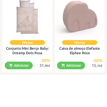
Capa de algodão orgânico com
Capa de almofada e lençol em
tiras suspensas
algodão orgânico
Conjunto Mini Berço Baby:
Caixa de almoço Elefante
Dreamy Dots Rosa
Elphee Rosa
-20%
-20%
31
15
Adicionar
Adicionar
,96€
,16€
Ideal para berços e berços
Uma lancheira robusta, prática e
divertida