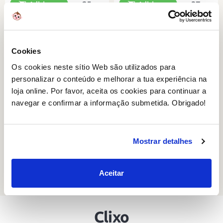
25
37
Adicionar
Adicionar
,95€
,95€
+6
Cookies
Clique e construa tudo o que possa
Clique e construa tudo o que possa
imaginar!
imaginar!
Os cookies neste sítio Web são utilizados para
personalizar o conteúdo e melhorar a tua experiência na
loja online. Por favor, aceita os cookies para continuar a
navegar e confirmar a informação submetida. Obrigado!
Clixo Ocean Creatures Pack
Mostrar detalhes
24 peças
Aceitar
29
Adicionar
,95€
Clixo