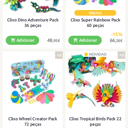
Clixo Dino Adventure Pack
Clixo Super Rainbow Pack
36 peças
60 peças
-15%
48
66
Adicionar
Adicionar
,95€
,26€
+6
+6
Clique e construa tudo o que possa
Clique e construa tudo o que possa
imaginar!
imaginar!
Clixo Wheel Creator Pack
Clixo Tropical Birds Pack 22
72 peças
peças