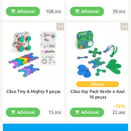
108
39
Adicionar
Adicionar
,95€
,95€
+4
+4
Clique e construa tudo o que possa
Clique e construa tudo o que possa
imaginar!
imaginar!
Clixo Tiny & Mighty 9 peças
Clixo Itsy Pack Verde e Azul
18 peças
-15%
15
22
Adicionar
Adicionar
,95€
,06€